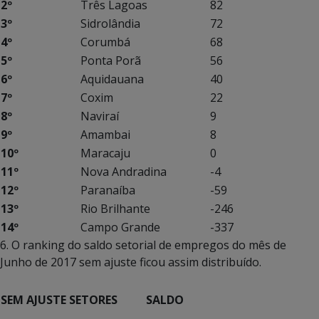
2º
Três Lagoas
82
3º
Sidrolândia
72
4º
Corumbá
68
5º
Ponta Porã
56
6º
Aquidauana
40
7º
Coxim
22
8º
Naviraí
9
9º
Amambai
8
10º
Maracaju
0
11º
Nova Andradina
-4
12º
Paranaíba
-59
13º
Rio Brilhante
-246
14º
Campo Grande
-337
6. O ranking do saldo setorial de empregos do mês de
Junho de 2017 sem ajuste ficou assim distribuído.
SEM AJUSTE
SETORES
SALDO