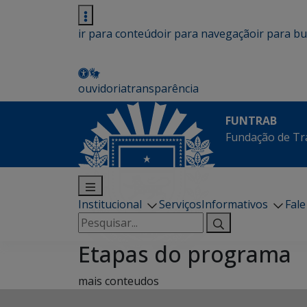
ir para conteúdo
ir para navegação
ir para b
ouvidoria
transparência
FUNTRAB
Fundação de Tr
Institucional
Serviços
Informativos
Fal
Pesquisar
por:
Etapas do programa
mais conteudos