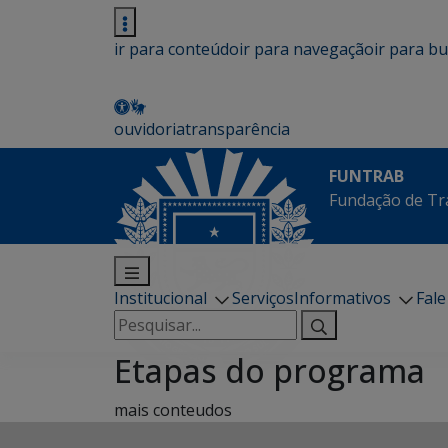
ir para conteúdo
ir para navegação
ir para b
ouvidoria
transparência
FUNTRAB
Fundação de Tr
Institucional
Serviços
Informativos
Fal
Pesquisar
por:
Etapas do programa
mais conteudos