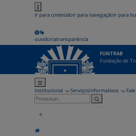
ir para conteúdo
ir para navegação
ir para b
ouvidoria
transparência
FUNTRAB
Fundação de Tr
Institucional
Serviços
Informativos
Fal
Pesquisar
por: