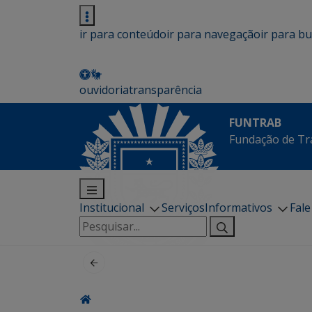
ir para conteúdo
ir para navegação
ir para b
ouvidoria
transparência
FUNTRAB
Fundação de Tr
Institucional
Serviços
Informativos
Fal
Pesquisar
por: