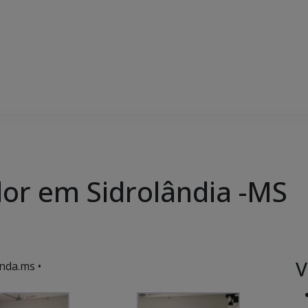
or em Sidrolândia -MS
V
nda.ms •