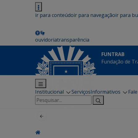
ir para conteúdo
ir para navegação
ir para b
ouvidoria
transparência
FUNTRAB
Fundação de Tr
Institucional
Serviços
Informativos
Fal
Pesquisar
por: