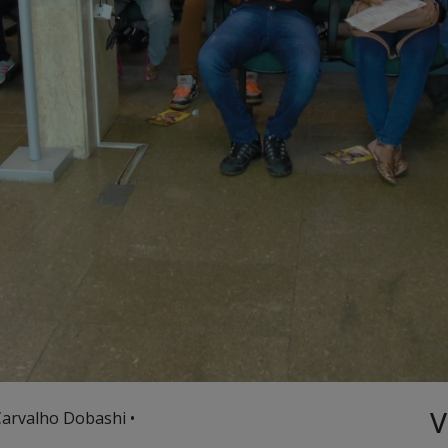
V
Carvalho Dobashi •