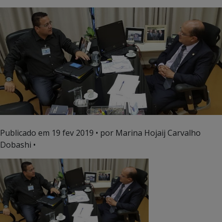
Publicado em
19 fev 2019
• por Marina Hojaij Carvalho
Dobashi •