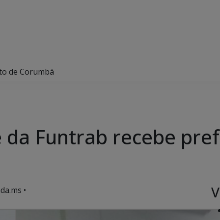
ito de Corumbá
e da Funtrab recebe pre
V
da.ms •