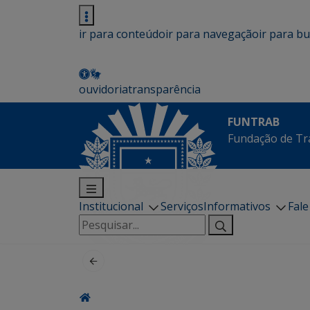
ir para conteúdo
ir para navegação
ir para b
ouvidoria
transparência
FUNTRAB
Fundação de Tr
Institucional
Serviços
Informativos
Fal
Pesquisar
por: