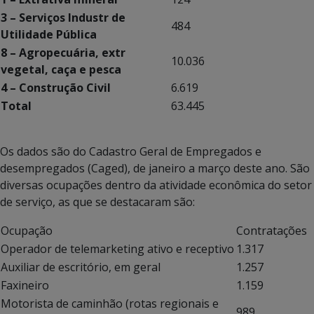
3 – Serviços Industr de
484
Utilidade Pública
8 – Agropecuária, extr
10.036
vegetal, caça e pesca
4 – Construção Civil
6.619
Total
63.445
Os dados são do Cadastro Geral de Empregados e
desempregados (Caged), de janeiro a março deste ano. São
diversas ocupações dentro da atividade econômica do setor
de serviço, as que se destacaram são:
Ocupação
Contratações
Operador de telemarketing ativo e receptivo
1.317
Auxiliar de escritório, em geral
1.257
Faxineiro
1.159
Motorista de caminhão (rotas regionais e
989