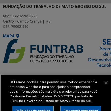
FUNDAÇÃO DO TRABALHO DE MATO GROSSO DO SUL
Rua 13 de Maio 2773
Centro - Campo Grande | MS
CEP: 79002-910
MAPA
SETDIG | Secretaria-
Executiva de
Utilizamos cookies para permitir uma melhor experiência
Transformação Digital
em nosso website e para nos ajudar a compreender
quais informações são mais úteis e relevantes para você.
Conforme Decreto Estadual 15.572/2020 que trata da
get_footer();
LGPD no Governo do Estado de Mato Grosso do Sul.
Definições de cookies
Prosseguir com todos