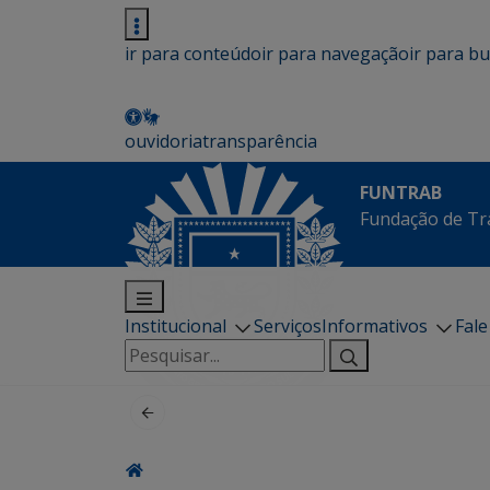
ir para conteúdo
ir para navegação
ir para b
ouvidoria
transparência
FUNTRAB
Fundação de Tr
Institucional
Serviços
Informativos
Fal
Pesquisar
por: