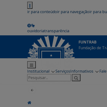
ir para conteúdo
ir para navegação
ir para b
ouvidoria
transparência
FUNTRAB
Fundação de Tr
Institucional
Serviços
Informativos
Fal
Pesquisar
por: