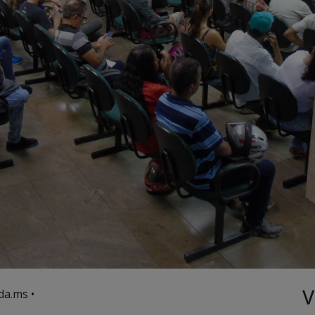
V
da.ms •