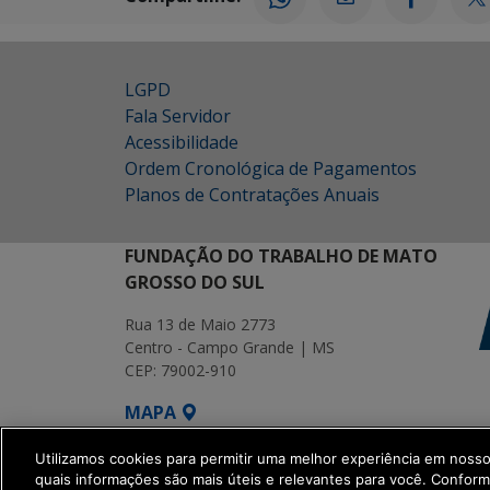
LGPD
Fala Servidor
Acessibilidade
Ordem Cronológica de Pagamentos
Planos de Contratações Anuais
FUNDAÇÃO DO TRABALHO DE MATO
GROSSO DO SUL
Rua 13 de Maio 2773
Centro - Campo Grande | MS
CEP: 79002-910
MAPA
SETDIG | Secretaria-Executiva de Transf
Utilizamos cookies para permitir uma melhor experiência em noss
quais informações são mais úteis e relevantes para você. Confor