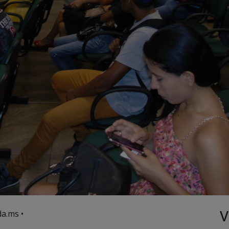
V
a.ms •