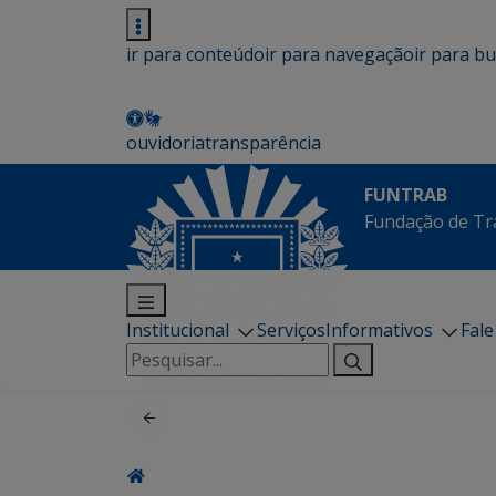
ir para conteúdo
ir para navegação
ir para b
ouvidoria
transparência
FUNTRAB
Fundação de Tr
Institucional
Serviços
Informativos
Fal
Pesquisar
por: