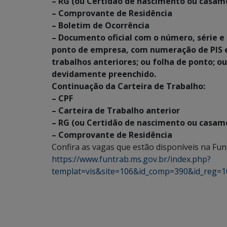
– RG (ou Certidão de nascimento ou casam
– Comprovante de Residência
– Boletim de Ocorrência
– Documento oficial com o número, série e 
ponto de empresa, com numeração de PIS e 
trabalhos anteriores; ou folha de ponto;
devidamente preenchido.
Continuação da Carteira de Trabalho:
– CPF
– Carteira de Trabalho anterior
– RG (ou Certidão de nascimento ou casam
– Comprovante de Residência
Confira as vagas que estão disponíveis na Fu
https://www.funtrab.ms.gov.br/index.php?
templat=vis&site=106&id_comp=390&id_reg=