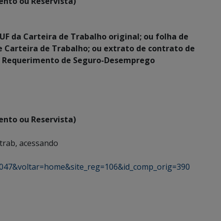
ento ou Reservista)
UF da Carteira de Trabalho original; ou folha de
Carteira de Trabalho; ou extrato de contrato de
 ou Requerimento de Seguro-Desemprego
ento ou Reservista)
ntrab, acessando
1047&voltar=home&site_reg=106&id_comp_orig=390