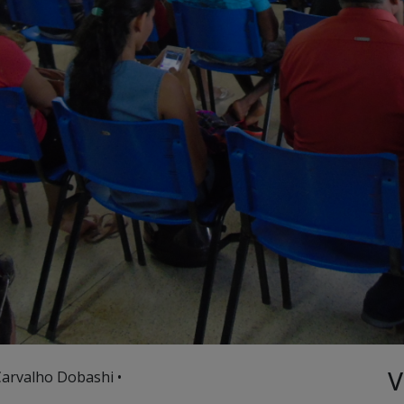
V
Carvalho Dobashi •