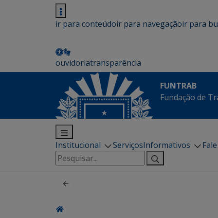
ir para conteúdo
ir para navegação
ir para b
ouvidoria
transparência
FUNTRAB
Fundação de Tr
Institucional
Serviços
Informativos
Fal
Pesquisar
por: