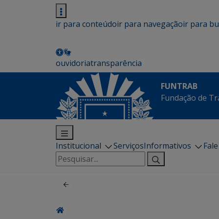
ir para conteúdo
ir para navegação
ir para b
ouvidoria
transparência
FUNTRAB
Fundação de Tr
Institucional
Serviços
Informativos
Fal
Pesquisar
por: