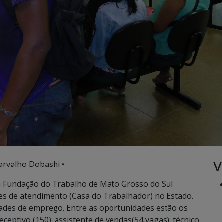
V
arvalho Dobashi •
 a Fundação do Trabalho de Mato Grosso do Sul
es de atendimento (Casa do Trabalhador) no Estado.
dades de emprego. Entre as oportunidades estão os
ceptivo (150); assistente de vendas(54 vagas); técnico