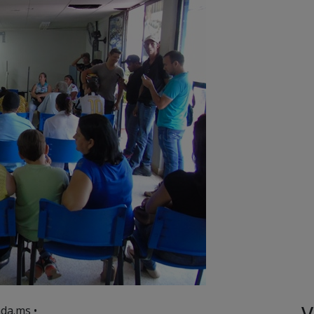
V
da.ms •