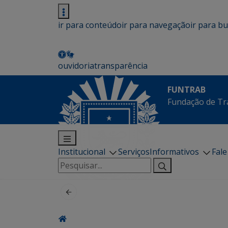
ir para conteúdo
ir para navegação
ir para b
ouvidoria
transparência
FUNTRAB
Fundação de Tr
Institucional
Serviços
Informativos
Fal
Pesquisar
por: