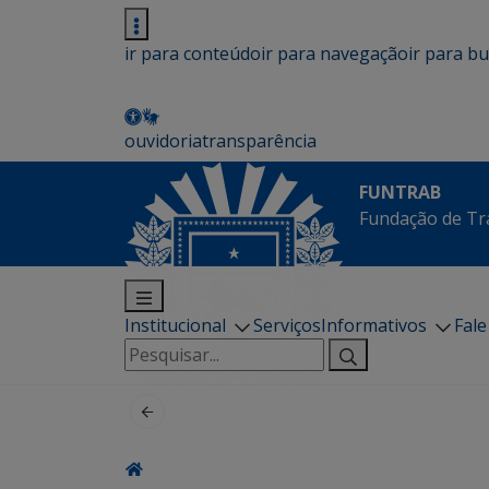
ir para conteúdo
ir para navegação
ir para b
ouvidoria
transparência
FUNTRAB
Fundação de Tr
Institucional
Serviços
Informativos
Fal
Pesquisar
por: