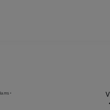
V
a.ms •