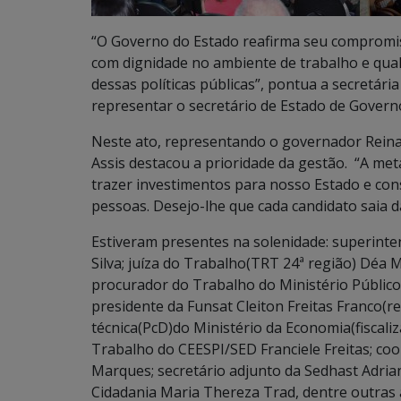
“O Governo do Estado reafirma seu compromis
com dignidade no ambiente de trabalho e qual
dessas políticas públicas”, pontua a secretári
representar o secretário de Estado de Governo
Neste ato, representando o governador Reinal
Assis destacou a prioridade da gestão. “A me
trazer investimentos para nosso Estado e co
pessoas. Desejo-lhe que cada candidato saia d
Estiveram presentes na solenidade: superinte
Silva; juíza do Trabalho(TRT 24ª região) Déa M
procurador do Trabalho do Ministério Público
presidente da Funsat Cleiton Freitas Franco(
técnica(PcD)do Ministério da Economia(fiscal
Trabalho do CEESPI/SED Franciele Freitas; co
Marques; secretário adjunto da Sedhast Adria
Cidadania Maria Thereza Trad, dentre outras 