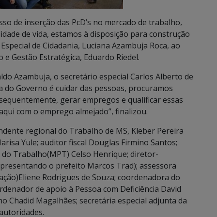
so de inserção das PcD’s no mercado de trabalho,
idade de vida, estamos à disposição para construção
a Especial de Cidadania, Luciana Azambuja Roca, ao
 e Gestão Estratégica, Eduardo Riedel.
do Azambuja, o secretário especial Carlos Alberto de
ta do Governo é cuidar das pessoas, procuramos
nsequentemente, gerar empregos e qualificar essas
aqui com o emprego almejado”, finalizou.
ndente regional do Trabalho de MS, Kleber Pereira
arisa Yule; auditor fiscal Douglas Firmino Santos;
 do Trabalho(MPT) Celso Henrique; diretor-
representando o prefeito Marcos Trad); assessora
ização)Eliene Rodrigues de Souza; coordenadora do
ordenador de apoio à Pessoa com Deficiência David
no Chadid Magalhães; secretária especial adjunta da
autoridades.