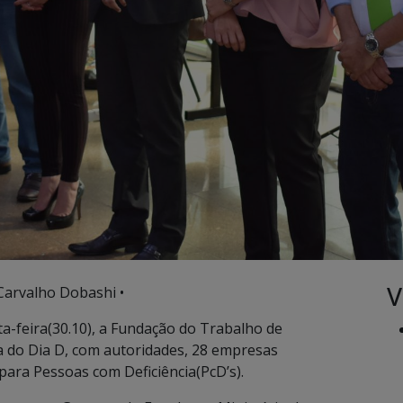
V
Carvalho Dobashi •
-feira(30.10), a Fundação do Trabalho de
a do Dia D, com autoridades, 28 empresas
 para Pessoas com Deficiência(PcD’s).