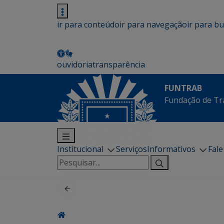
ir para conteúdo
ir para navegação
ir para b
ouvidoria
transparência
FUNTRAB
Fundação de Tr
Institucional
Serviços
Informativos
Fal
Pesquisar
por: