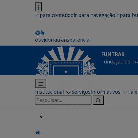
ir para conteúdo
ir para navegação
ir para b
ouvidoria
transparência
FUNTRAB
Fundação de Tr
Institucional
Serviços
Informativos
Fal
Pesquisar
por: