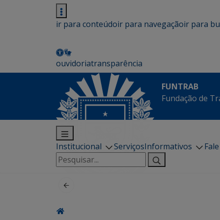
ir para conteúdo
ir para navegação
ir para b
ouvidoria
transparência
FUNTRAB
Fundação de Tr
Institucional
Serviços
Informativos
Fal
Pesquisar
por: