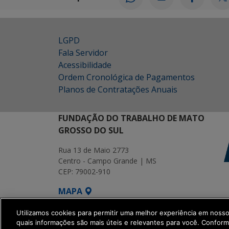
LGPD
Fala Servidor
Acessibilidade
Ordem Cronológica de Pagamentos
Planos de Contratações Anuais
FUNDAÇÃO DO TRABALHO DE MATO
GROSSO DO SUL
Rua 13 de Maio 2773
Centro - Campo Grande | MS
CEP: 79002-910
MAPA
SETDIG | Secretaria-Executiva de Transf
Utilizamos cookies para permitir uma melhor experiência em noss
quais informações são mais úteis e relevantes para você. Confor