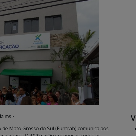
V
a.ms •
 de Mato Grosso do Sul (Funtrab) comunica aos
xima quarta (14.02) serão suspensos todos os