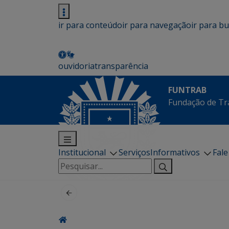
ir para conteúdo
ir para navegação
ir para b
ouvidoria
transparência
FUNTRAB
Fundação de Tr
Institucional
Serviços
Informativos
Fal
Pesquisar
por: