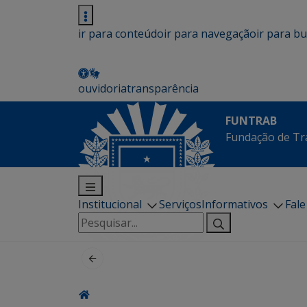
ir para conteúdo
ir para navegação
ir para b
ouvidoria
transparência
FUNTRAB
Fundação de Tr
Institucional
Serviços
Informativos
Fal
Pesquisar
por: