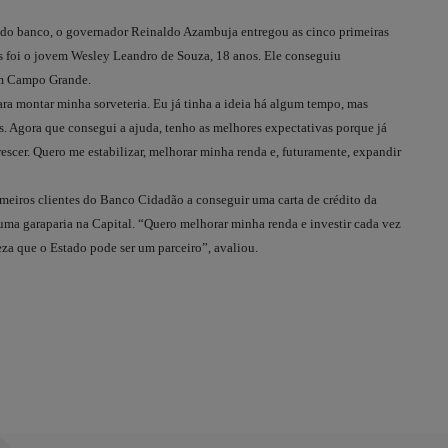
 do banco, o governador Reinaldo Azambuja entregou as cinco primeiras
os foi o jovem Wesley Leandro de Souza, 18 anos. Ele conseguiu
em Campo Grande.
 montar minha sorveteria. Eu já tinha a ideia há algum tempo, mas
os. Agora que consegui a ajuda, tenho as melhores expectativas porque já
escer. Quero me estabilizar, melhorar minha renda e, futuramente, expandir
eiros clientes do Banco Cidadão a conseguir uma carta de crédito da
a garaparia na Capital. “Quero melhorar minha renda e investir cada vez
eza que o Estado pode ser um parceiro”, avaliou.