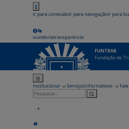
ir para conteúdo
ir para navegação
ir para b
ouvidoria
transparência
FUNTRAB
Fundação de Tr
Institucional
Serviços
Informativos
Fal
Pesquisar
por: