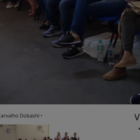
V
Carvalho Dobashi •