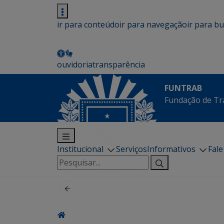
ir para conteúdo
ir para navegação
ir para b
ouvidoria
transparência
FUNTRAB
Fundação de Tr
Institucional
Serviços
Informativos
Fal
Pesquisar
por: