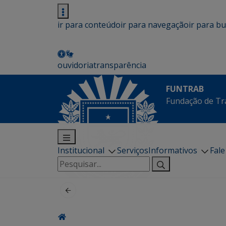
ir para conteúdo
ir para navegação
ir para b
ouvidoria
transparência
FUNTRAB
Fundação de Tr
Institucional
Serviços
Informativos
Fal
Pesquisar
por: