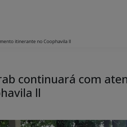
mento itinerante no Coophavila ll
trab continuará com at
avila ll