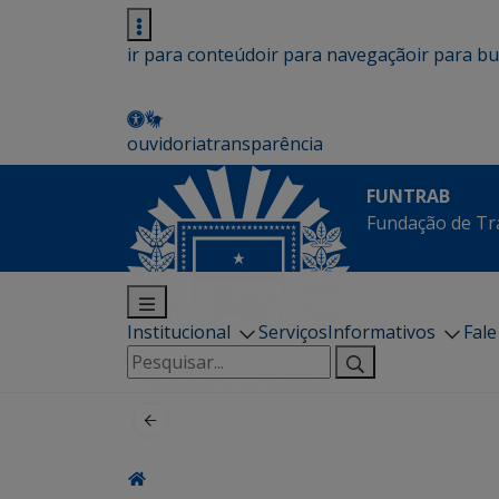
ir para conteúdo
ir para navegação
ir para b
ouvidoria
transparência
FUNTRAB
Fundação de Tr
Institucional
Serviços
Informativos
Fal
Pesquisar
por: