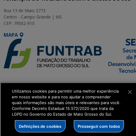
Rua 13 de Maio 2773
Centro - Campo Grande | MS
CEP: 79002-910
MAPA
SETDIG | Secretaria-
Executiva de
Utilizamos cookies para permitir uma melhor experiência
Transformação Digital
em nosso website e para nos ajudar a compreender
quais informações são mais úteis e relevantes para você.
Conforme Decreto Estadual 15.572/2020 que trata da
get_footer();
LGPD no Governo do Estado de Mato Grosso do Sul.
Definições de cookies
Prosseguir com todos