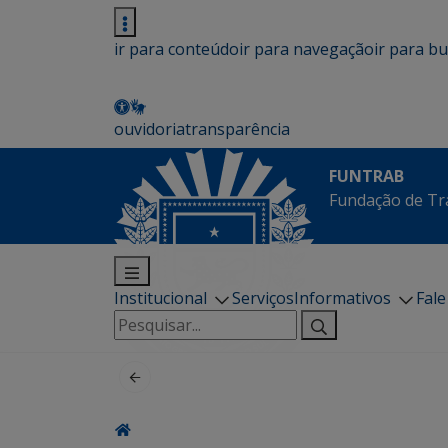
ir para conteúdo
ir para navegação
ir para b
ouvidoria
transparência
FUNTRAB
Fundação de Tr
Institucional
Serviços
Informativos
Fal
Pesquisar
por: