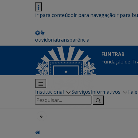
ir para conteúdo
ir para navegação
ir para b
ouvidoria
transparência
FUNTRAB
Fundação de Tr
Institucional
Serviços
Informativos
Fal
Pesquisar
por: