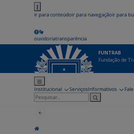
ir para conteúdo
ir para navegação
ir para b
ouvidoria
transparência
FUNTRAB
Fundação de Tr
Institucional
Serviços
Informativos
Fal
Pesquisar
por: