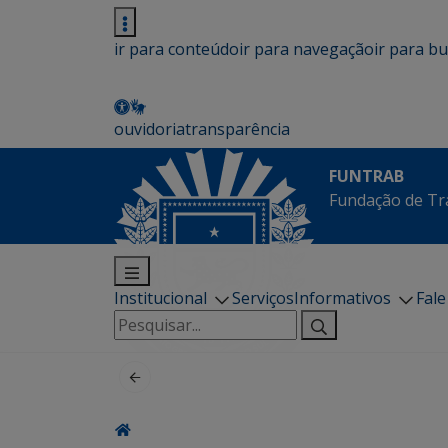
ir para conteúdo
ir para navegação
ir para b
ouvidoria
transparência
FUNTRAB
Fundação de Tr
Institucional
Serviços
Informativos
Fal
Pesquisar
por: