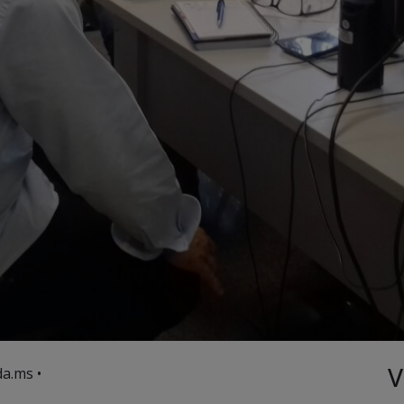
V
a.ms •