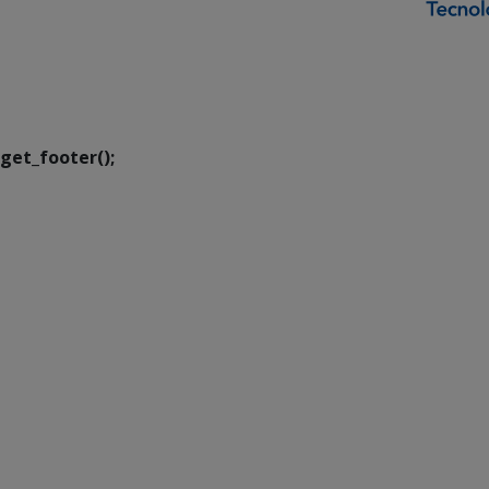
SETDIG | Secretaria-
Executiva de
Transformação Digital
get_footer();