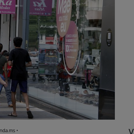
V
nda.ms •