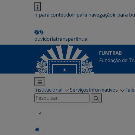
ir para conteúdo
ir para navegação
ir para b
ouvidoria
transparência
FUNTRAB
Fundação de Tr
Institucional
Serviços
Informativos
Fal
Pesquisar
por: