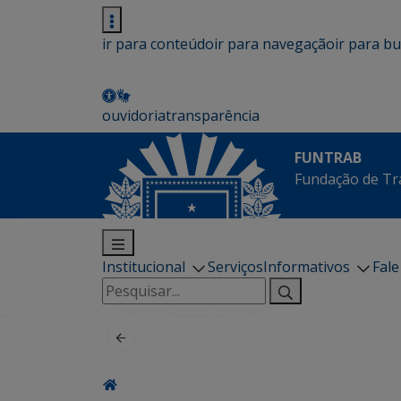
ir para conteúdo
ir para navegação
ir para b
ouvidoria
transparência
FUNTRAB
Fundação de Tr
Institucional
Serviços
Informativos
Fal
Pesquisar
por: