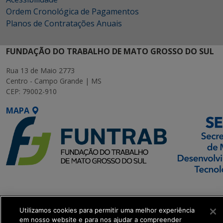
Ordem Cronológica de Pagamentos
Planos de Contratações Anuais
FUNDAÇÃO DO TRABALHO DE MATO GROSSO DO SUL
Rua 13 de Maio 2773
Centro - Campo Grande | MS
CEP: 79002-910
MAPA
SETDIG | Secretaria-
Executiva de
Transformação Digital
Utilizamos cookies para permitir uma melhor experiência
em nosso website e para nos ajudar a compreender