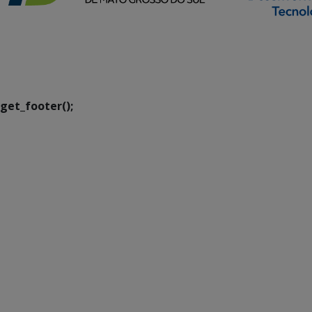
SETDIG | Secretaria-
Executiva de
Transformação Digital
get_footer();