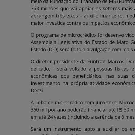
meio da Fundação do Trabalho de MS (Funtra
763 milhões que vai apoiar os setores mais a
abrangem três eixos – auxílio financeiro, med
maior investida contra os impactos econômic
O programa de microcrédito foi desenvolvido
Assembleia Legislativa do Estado de Mato Gr
Estado (D.O) será feito a divulgação com mais
O diretor-presidente da Funtrab Marcos De
delicado, “ será voltado a pessoas físicas e
econômicas dos beneficiários, nas suas d
investimento na própria atividade econômica
Derzi.
A linha de microcrédito com juro zero. Mic
360 mil por ano poderão financiar até R$ 30 m
em até 24 vezes (incluindo a carência de 6 mes
Será um instrumento apto a auxiliar os e