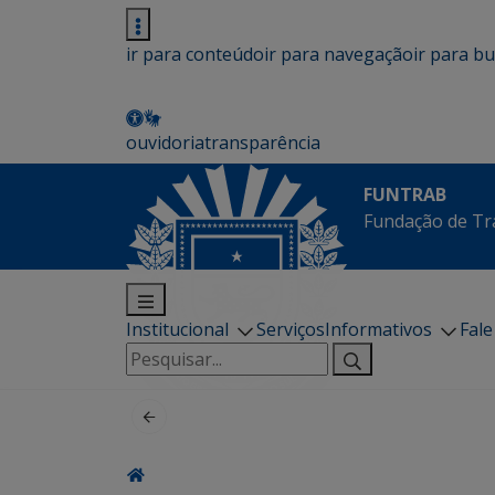
ir para conteúdo
ir para navegação
ir para b
ouvidoria
transparência
FUNTRAB
Fundação de Tr
Institucional
Serviços
Informativos
Fal
Pesquisar
por: