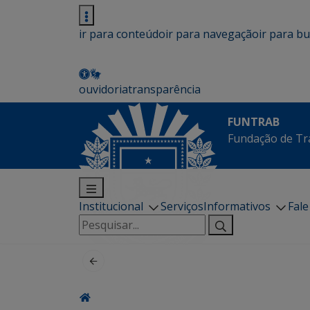
ir para conteúdo
ir para navegação
ir para b
ouvidoria
transparência
FUNTRAB
Fundação de Tr
Institucional
Serviços
Informativos
Fal
Pesquisar
por: