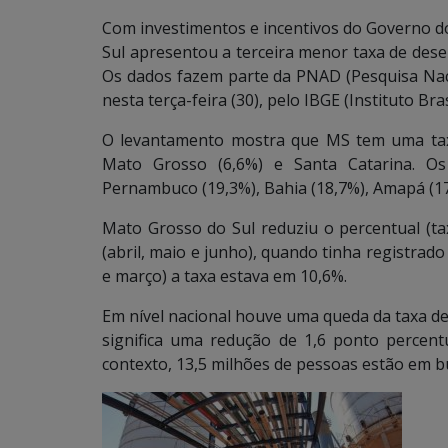
Com investimentos e incentivos do Governo 
Sul apresentou a terceira menor taxa de dese
Os dados fazem parte da PNAD (Pesquisa Naci
nesta terça-feira (30), pelo IBGE (Instituto Bras
O levantamento mostra que MS tem uma tax
Mato Grosso (6,6%) e Santa Catarina. O
Pernambuco (19,3%), Bahia (18,7%), Amapá (17,
Mato Grosso do Sul reduziu o percentual (t
(abril, maio e junho), quando tinha registrado
e março) a taxa estava em 10,6%.
Em nível nacional houve uma queda da taxa de
significa uma redução de 1,6 ponto percen
contexto, 13,5 milhões de pessoas estão em b