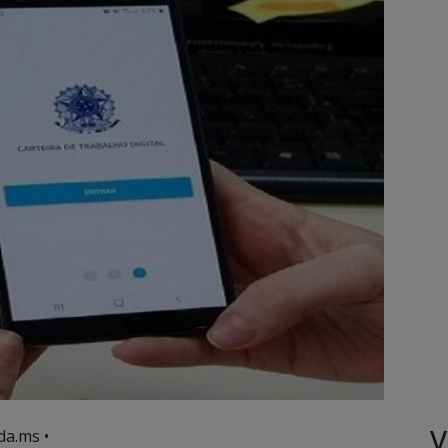
V
da.ms •