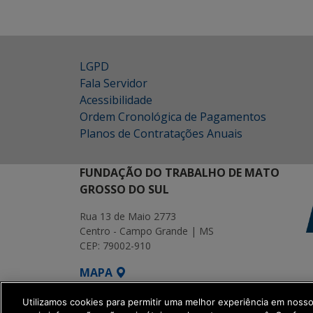
LGPD
Fala Servidor
Acessibilidade
Ordem Cronológica de Pagamentos
Planos de Contratações Anuais
FUNDAÇÃO DO TRABALHO DE MATO
GROSSO DO SUL
Rua 13 de Maio 2773
Centro - Campo Grande | MS
CEP: 79002-910
MAPA
SETDIG | Secretaria-Executiva de Transf
Utilizamos cookies para permitir uma melhor experiência em noss