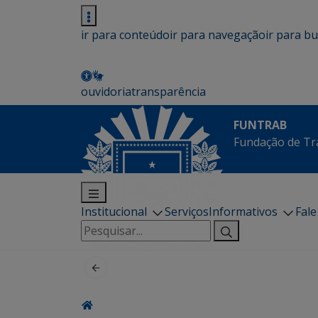
ir para conteúdo
ir para navegação
ir para b
ouvidoria
transparência
FUNTRAB
Fundação de Tr
Institucional
Serviços
Informativos
Fal
Pesquisar
por: