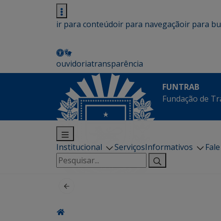
ir para conteúdo
ir para navegação
ir para b
ouvidoria
transparência
FUNTRAB
Fundação de Tr
Institucional
Serviços
Informativos
Fal
Pesquisar
por: