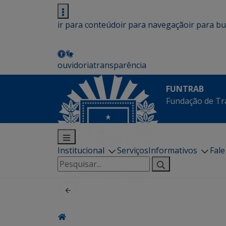
ir para conteúdo
ir para navegação
ir para b
ouvidoria
transparência
FUNTRAB
Fundação de Tr
Institucional
Serviços
Informativos
Fal
Pesquisar
por: