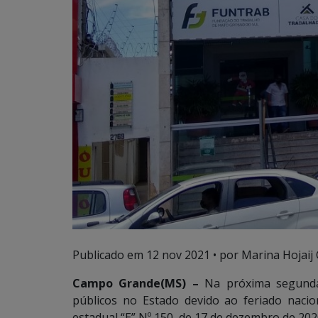
Publicado em
12 nov 2021
• por Marina Hojaij
Campo Grande(MS) –
Na próxima segunda-
públicos no Estado devido ao feriado naci
estadual “E” Nº 150, de 17 de dezembro de 202