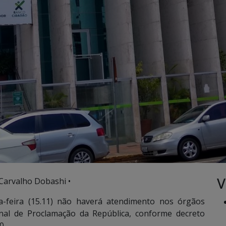
V
 Carvalho Dobashi •
feira (15.11) não haverá atendimento nos órgãos
onal de Proclamação da República, conforme decreto
0.