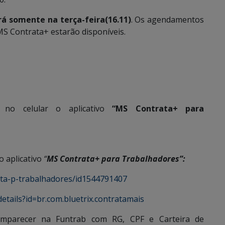
rá somente na terça-feira(16.11)
. Os agendamentos
MS Contrata+ estarão disponíveis.
 no celular o aplicativo
“MS Contrata+ para
o aplicativo
“
MS Contrata+ para Trabalhadores”:
ata-p-trabalhadores/id1544791407
etails?id=br.com.bluetrix.contratamais
omparecer na Funtrab com RG, CPF e Carteira de