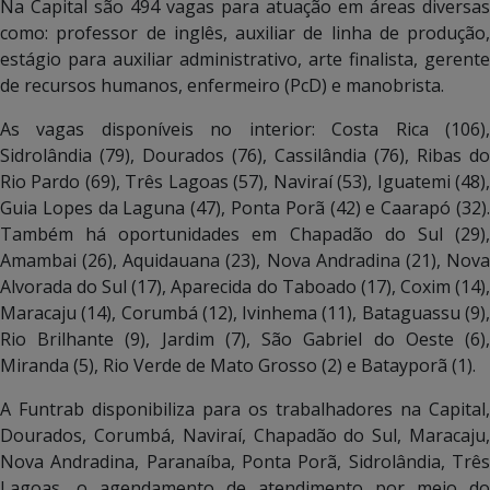
Na Capital são 494 vagas para atuação em áreas diversas
como: professor de inglês, auxiliar de linha de produção,
estágio para auxiliar administrativo, arte finalista, gerente
de recursos humanos, enfermeiro (PcD) e manobrista.
As vagas disponíveis no interior: Costa Rica (106),
Sidrolândia (79), Dourados (76), Cassilândia (76), Ribas do
Rio Pardo (69), Três Lagoas (57), Naviraí (53), Iguatemi (48),
Guia Lopes da Laguna (47), Ponta Porã (42) e Caarapó (32).
Também há oportunidades em Chapadão do Sul (29),
Amambai (26), Aquidauana (23), Nova Andradina (21), Nova
Alvorada do Sul (17), Aparecida do Taboado (17), Coxim (14),
Maracaju (14), Corumbá (12), Ivinhema (11), Bataguassu (9),
Rio Brilhante (9), Jardim (7), São Gabriel do Oeste (6),
Miranda (5), Rio Verde de Mato Grosso (2) e Batayporã (1).
A Funtrab disponibiliza para os trabalhadores na Capital,
Dourados, Corumbá, Naviraí, Chapadão do Sul, Maracaju,
Nova Andradina, Paranaíba, Ponta Porã, Sidrolândia, Três
Lagoas, o agendamento de atendimento por meio do