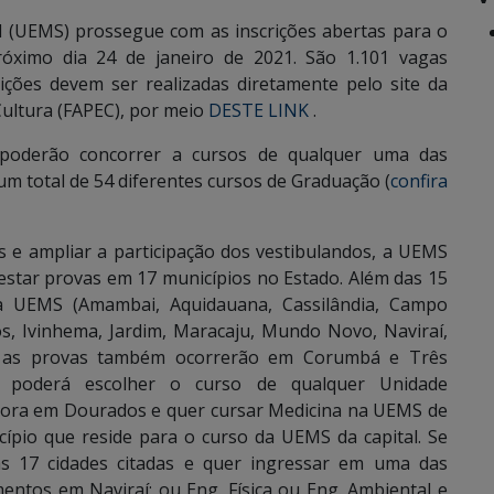
l (UEMS) prossegue com as inscrições abertas para o
próximo dia 24 de janeiro de 2021. São 1.101 vagas
ições devem ser realizadas diretamente pelo site da
Cultura (FAPEC), por meio
DESTE LINK
.
 poderão concorrer a cursos de qualquer uma das
m total de 54 diferentes cursos de Graduação (
confira
tos e ampliar a participação dos vestibulandos, a UEMS
estar provas em 17 municípios no Estado. Além das 15
da UEMS (Amambai, Aquidauana, Cassilândia, Campo
s, Ivinhema, Jardim, Maracaju, Mundo Novo, Naviraí,
, as provas também ocorrerão em Corumbá e Três
 poderá escolher o curso de qualquer Unidade
 mora em Dourados e quer cursar Medicina na UEMS de
ípio que reside para o curso da UEMS da capital. Se
 17 cidades citadas e quer ingressar em uma das
entos em Naviraí; ou Eng. Física ou Eng. Ambiental e