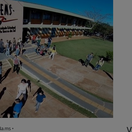
V
a.ms •