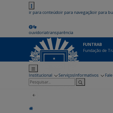
ir para conteúdo
ir para navegação
ir para b
ouvidoria
transparência
FUNTRAB
Fundação de Tr
Institucional
Serviços
Informativos
Fal
Pesquisar
por: