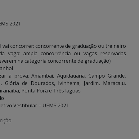
UEMS 2021
al vai concorrer: concorrente de graduação ou treineiro
 da vaga: ampla concorrência ou vagas reservadas
reverem na categoria concorrente de graduação)
panhol
izar a prova: Amambai, Aquidauana, Campo Grande,
, Glória de Dourados, Ivinhema, Jardim, Maracaju,
ranaíba, Ponta Porã e Três lagoas
do
etivo Vestibular – UEMS 2021
rição.