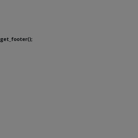
SETDIG | Secretaria-
Executiva de
Transformação Digital
get_footer();