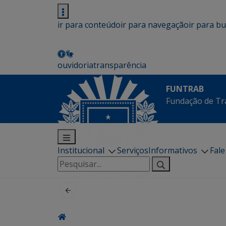
ir para conteúdo
ir para navegação
ir para b
ouvidoria
transparência
FUNTRAB
Fundação de Tr
Institucional
Serviços
Informativos
Fal
Pesquisar
por: