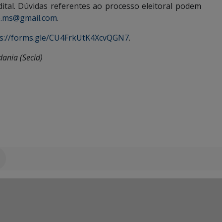
ital. Dúvidas referentes ao processo eleitoral podem
e.ms@gmail.com
.
ps://forms.gle/CU4FrkUtK4XcvQGN7
.
dania (Secid)