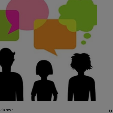
V
da.ms •