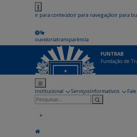
ir para conteúdo
ir para navegação
ir para b
ouvidoria
transparência
FUNTRAB
Fundação de Tr
Institucional
Serviços
Informativos
Fal
Pesquisar
por: