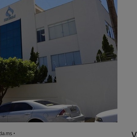
V
da.ms •