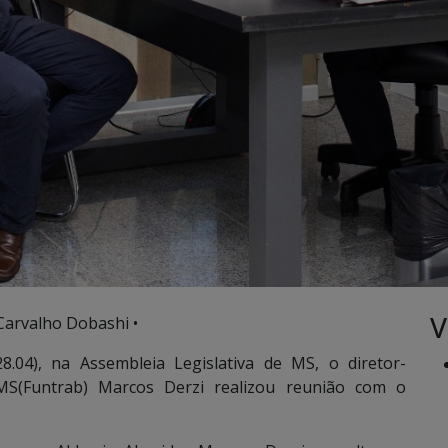
V
Carvalho Dobashi •
8.04), na Assembleia Legislativa de MS, o diretor-
S(Funtrab) Marcos Derzi realizou reunião com o