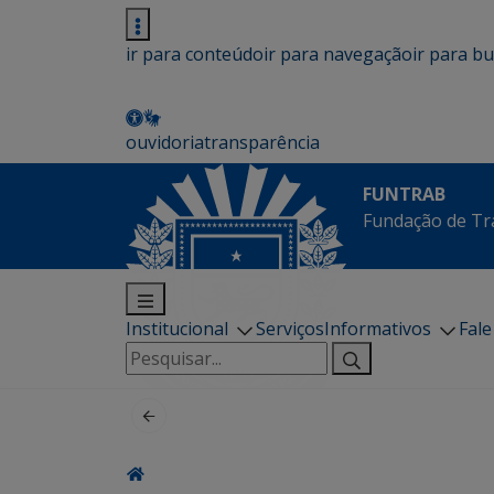
ir para conteúdo
ir para navegação
ir para b
ouvidoria
transparência
FUNTRAB
Fundação de Tr
Institucional
Serviços
Informativos
Fal
Pesquisar
por: