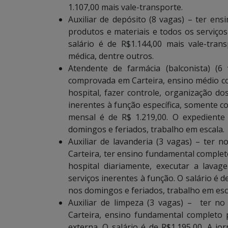
1.107,00 mais vale-transporte.
Auxiliar de depósito (8 vagas) – ter en
produtos e materiais e todos os serviços
salário é de R$1.144,00 mais vale-trans
médica, dentre outros.
Atendente de farmácia (balconista) (6
comprovada em Carteira, ensino médio co
hospital, fazer controle, organização do
inerentes à função específica, somente 
mensal é de R$ 1.219,00. O expediente
domingos e feriados, trabalho em escala.
Auxiliar de lavanderia (3 vagas) – ter
Carteira, ter ensino fundamental complet
hospital diariamente, executar a lav
serviços inerentes à função. O salário é d
nos domingos e feriados, trabalho em esc
Auxiliar de limpeza (3 vagas) – ter n
Carteira, ensino fundamental completo p
externa. O salário é de R$1.195,00. A j