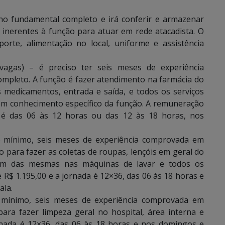
sino fundamental completo e irá conferir e armazenar
 inerentes à função para atuar em rede atacadista. O
porte, alimentação no local, uniforme e assistência
 vagas) – é preciso ter seis meses de experiência
mpleto. A função é fazer atendimento na farmácia do
s medicamentos, entrada e saída, e todos os serviços
com conhecimento específico da função. A remuneração
 é das 06 às 12 horas ou das 12 às 18 horas, nos
 no mínimo, seis meses de experiência comprovada em
o para fazer as coletas de roupas, lençóis em geral do
agem das mesmas nas máquinas de lavar e todos os
e R$ 1.195,00 e a jornada é 12×36, das 06 às 18 horas e
ala.
o mínimo, seis meses de experiência comprovada em
ara fazer limpeza geral no hospital, área interna e
ornada é 12×36, das 06 às 18 horas e nos domingos e