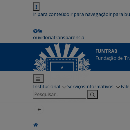
ir para conteúdo
ir para navegação
ir para b
ouvidoria
transparência
FUNTRAB
Fundação de Tr
Institucional
Serviços
Informativos
Fal
Pesquisar
por: