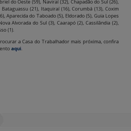
iel do Oeste (59), Naviraí (32), Chapadão do Sul (26),
, Bataguassu (21), Itaquiraí (16), Corumbá (13), Coxim
 (6), Aparecida do Taboado (5), Eldorado (5), Guia Lopes
ova Alvorada do Sul (3), Caarapó (2), Cassilândia (2),
so (1).
rocurar a Casa do Trabalhador mais próxima, confira
mento
aqui
.