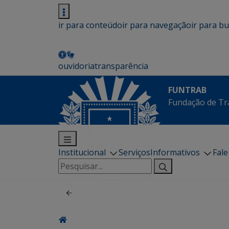
ir para conteúdo
ir para navegação
ir para b
ouvidoria
transparência
FUNTRAB
Fundação de Tr
Institucional
Serviços
Informativos
Fal
Pesquisar
por: