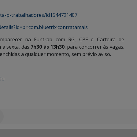
ata-p-trabalhadores/id1544791407
etails?id=br.com.bluetrix.contratamais
omparecer na Funtrab com RG, CPF e Carteira de
 a sexta, das
7h30 às 13h30
, para concorrer às vagas.
eenchidas a qualquer momento, sem prévio aviso.
ão