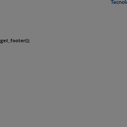
SETDIG | Secretaria-
Executiva de
Transformação Digital
get_footer();